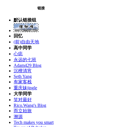
链接
默认链接组
回忆
(前)自由天地
高中同学
心痣
永远的七班
Adam429 Blog
沉檀清宵
Seth Yang
有家客栈
重庆妹jingle
大学同学
笑对最好
Rico.Wang's Blog
而立始旅
溯源
Tech makes you smart