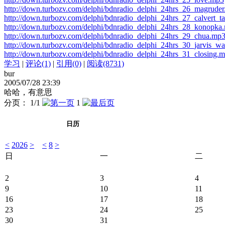
http://down.turbozv.com/delphi/bdnradio_delphi_24hrs_26_magrude
http://down.turbozv.com/delphi/bdnradio_delphi_24hrs_27_calvert_t
http://down.turbozv.com/delphi/bdnradio_delphi_24hrs_28_konopka
http://down.turbozv.com/delphi/bdnradio_delphi_24hrs_29_chua.mp
http://down.turbozv.com/delphi/bdnradio_delphi_24hrs_30_jarvis_w
http://down.turbozv.com/delphi/bdnradio_delphi_24hrs_31_closing.
学习
|
评论(1)
|
引用(0)
|
阅读(8731)
bur
2005/07/28 23:39
哈哈，有意思
分页： 1/1
1
日历
<
2026
>
<
8
>
日
一
二
2
3
4
9
10
11
16
17
18
23
24
25
30
31