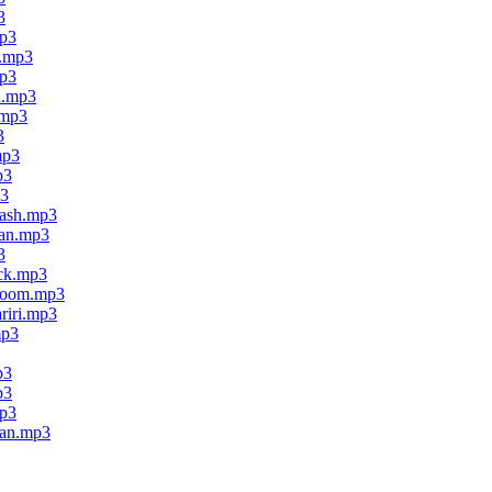
3
mp3
m.mp3
mp3
n.mp3
.mp3
3
mp3
p3
p3
tash.mp3
ran.mp3
3
uck.mp3
bloom.mp3
riri.mp3
mp3
p3
p3
mp3
ian.mp3