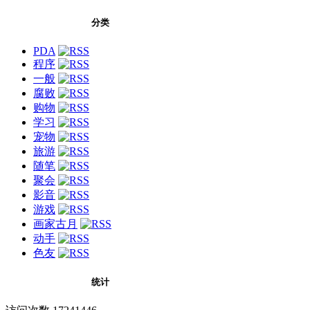
分类
PDA
程序
一般
腐败
购物
学习
宠物
旅游
随笔
聚会
影音
游戏
画家古月
动手
色友
统计