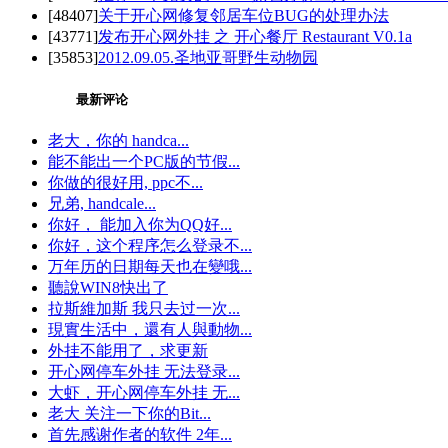
[48407]
关于开心网修复邻居车位BUG的处理办法
[43771]
发布开心网外挂 之 开心餐厅 Restaurant V0.1a
[35853]
2012.09.05.圣地亚哥野生动物园
最新评论
老大，你的 handca...
能不能出一个PC版的节假...
你做的很好用, ppc不...
兄弟, handcale...
你好， 能加入你为QQ好...
你好，这个程序怎么登录不...
万年历的日期每天也在變哦...
聽說WIN8快出了
拉斯維加斯 我只去过一次...
現實生活中，還有人與動物...
外挂不能用了，求更新
开心网停车外挂 无法登录...
大虾，开心网停车外挂 无...
老大 关注一下你的Bit...
首先感谢作者的软件 2年...