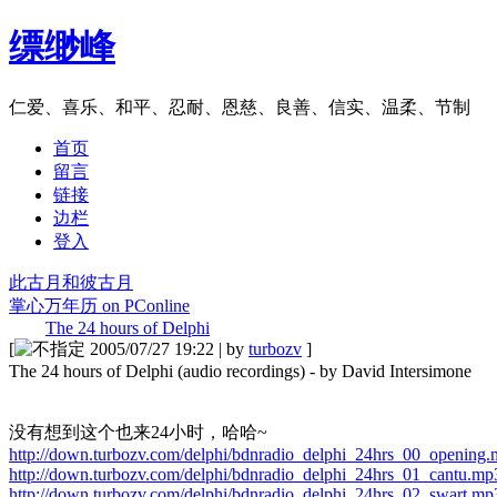
缥缈峰
仁爱、喜乐、和平、忍耐、恩慈、良善、信实、温柔、节制
首页
留言
链接
边栏
登入
此古月和彼古月
掌心万年历 on PConline
The 24 hours of Delphi
[
2005/07/27 19:22 | by
turbozv
]
The 24 hours of Delphi (audio recordings) - by David Intersimone
没有想到这个也来24小时，哈哈~
http://down.turbozv.com/delphi/bdnradio_delphi_24hrs_00_opening
http://down.turbozv.com/delphi/bdnradio_delphi_24hrs_01_cantu.mp
http://down.turbozv.com/delphi/bdnradio_delphi_24hrs_02_swart.mp