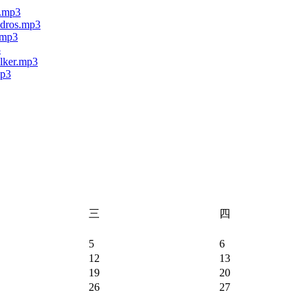
r.mp3
adros.mp3
.mp3
3
alker.mp3
mp3
三
四
5
6
12
13
19
20
26
27