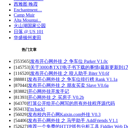
西雅图 晚霞
Enchantment....
Camp Muir
Alta Mountai...
火山湖国家公园
日落 @ US 101
华盛顿州麦田
热门文章
[553565]
发布开心网外挂 之 争车位 Parker V1.0c
[145753]
关于3000本TXT电子书下载的事情(最新更新到1万5
[116520]
发布开心网外挂 之 咬人助手 Biter V0.6f
[88881]
发布开心网外挂 之 争车位排行榜 Rank V1.1a
[87044]
发布开心网外挂 之 朋友买卖 Slave V0.6a
[83882]
开心网外挂开发手记
[81393]
开心网外挂 之 买房子 V0.2b
[64370]
打算公开给开心网写的所有外挂程序源代码
[63413]
I'm back!
[56029]
发布校内开心网Kaixin.com外挂 V0.3
[54406]
发布开心网外挂 之 马甲助手 AddFriends V1.1
[52627]
推荐一个免费的HTTP抓包分析工具 Fiddler Web Deb