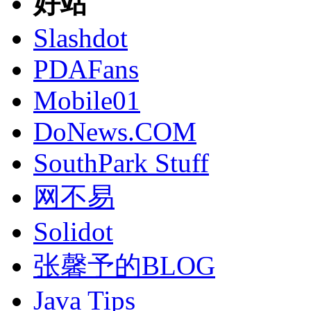
好站
Slashdot
PDAFans
Mobile01
DoNews.COM
SouthPark Stuff
网不易
Solidot
张馨予的BLOG
Java Tips