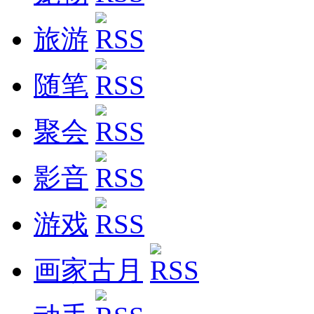
旅游
随笔
聚会
影音
游戏
画家古月