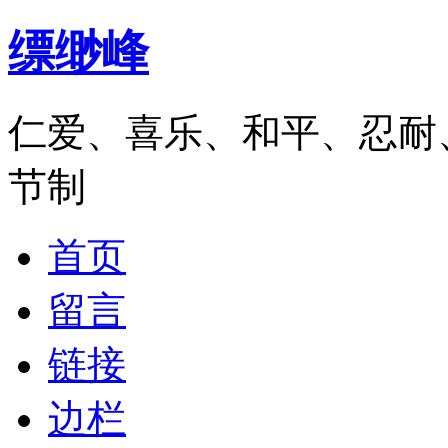
缥缈峰
仁爱、喜乐、和平、忍耐
节制
首页
留言
链接
边栏