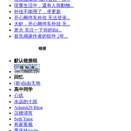
現實生活中，還有人與動物...
外挂不能用了，求更新
开心网停车外挂 无法登录...
大虾，开心网停车外挂 无...
老大 关注一下你的Bit...
首先感谢作者的软件 2年...
链接
默认链接组
回忆
(前)自由天地
高中同学
心痣
永远的七班
Adam429 Blog
沉檀清宵
Seth Yang
有家客栈
重庆妹jingle