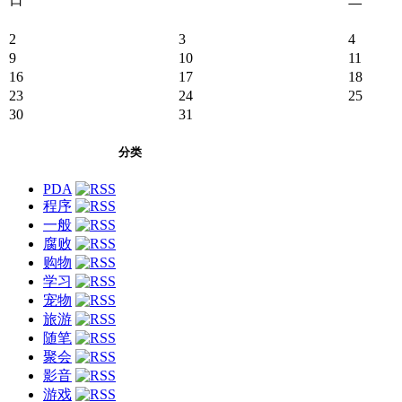
2
3
4
9
10
11
16
17
18
23
24
25
30
31
分类
PDA
程序
一般
腐败
购物
学习
宠物
旅游
随笔
聚会
影音
游戏