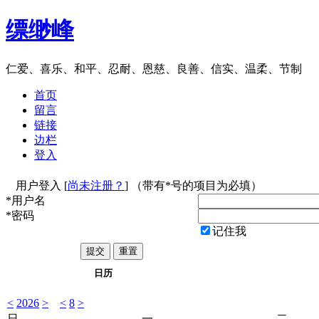
缥缈峰
仁爱、喜乐、和平、忍耐、恩慈、良善、信实、温柔、节制
首页
留言
链接
边栏
登入
用户登入 [
尚未注册？
] （带有*号的项目为必填）
*用户名
*密码
记住我
日历
<
2026
>
<
8
>
日
一
二