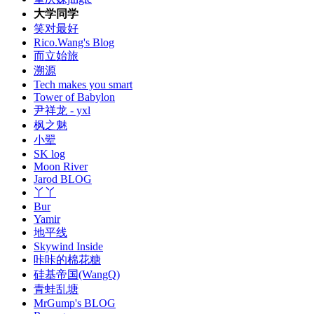
大学同学
笑对最好
Rico.Wang's Blog
而立始旅
溯源
Tech makes you smart
Tower of Babylon
尹祥龙 - yxl
枫之魅
小翚
SK log
Moon River
Jarod BLOG
丫丫
Bur
Yamir
地平线
Skywind Inside
咔咔的棉花糖
硅基帝国(WangQ)
青蛙乱塘
MrGump's BLOG