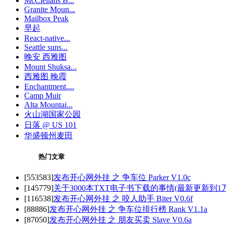
McClellans B...
Granite Moun...
Mailbox Peak
早起
React-native...
Seattle suns...
晚安 西雅图
Mount Shuksa...
西雅图 晚霞
Enchantment....
Camp Muir
Alta Mountai...
火山湖国家公园
日落 @ US 101
华盛顿州麦田
热门文章
[553583]
发布开心网外挂 之 争车位 Parker V1.0c
[145779]
关于3000本TXT电子书下载的事情(最新更新到1万5
[116538]
发布开心网外挂 之 咬人助手 Biter V0.6f
[88886]
发布开心网外挂 之 争车位排行榜 Rank V1.1a
[87050]
发布开心网外挂 之 朋友买卖 Slave V0.6a