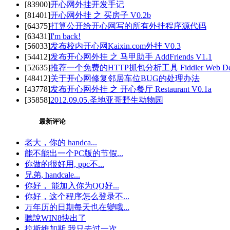
[83900]
开心网外挂开发手记
[81401]
开心网外挂 之 买房子 V0.2b
[64375]
打算公开给开心网写的所有外挂程序源代码
[63431]
I'm back!
[56033]
发布校内开心网Kaixin.com外挂 V0.3
[54412]
发布开心网外挂 之 马甲助手 AddFriends V1.1
[52635]
推荐一个免费的HTTP抓包分析工具 Fiddler Web Deb
[48412]
关于开心网修复邻居车位BUG的处理办法
[43778]
发布开心网外挂 之 开心餐厅 Restaurant V0.1a
[35858]
2012.09.05.圣地亚哥野生动物园
最新评论
老大，你的 handca...
能不能出一个PC版的节假...
你做的很好用, ppc不...
兄弟, handcale...
你好， 能加入你为QQ好...
你好，这个程序怎么登录不...
万年历的日期每天也在變哦...
聽說WIN8快出了
拉斯維加斯 我只去过一次...