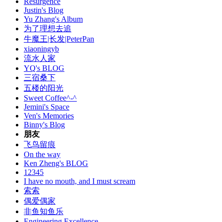
Resurgence
Justin's Blog
Yu Zhang's Album
为了理想去追
牛魔王|长发|PeterPan
xiaoningyb
流水人家
YQ's BLOG
三宿桑下
五楼的阳光
Sweet Coffee^-^
Jemini's Space
Ven's Memories
Binny's Blog
朋友
飞鸟留痕
On the way
Ken Zheng's BLOG
12345
I have no mouth, and I must scream
索索
偶爱偶家
非鱼知鱼乐
Engineering Excellence